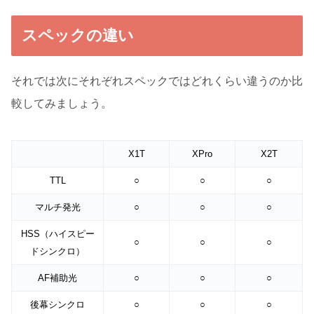
スペックの違い
それでは次にそれぞれスペックではどれくらい違うのか比
較してみましょう。
X1T
XPro
X2T
TTL
○
○
○
マルチ発光
○
○
○
HSS（ハイスピー
○
○
○
ドシンクロ）
AF補助光
○
○
○
後幕シンクロ
○
○
○