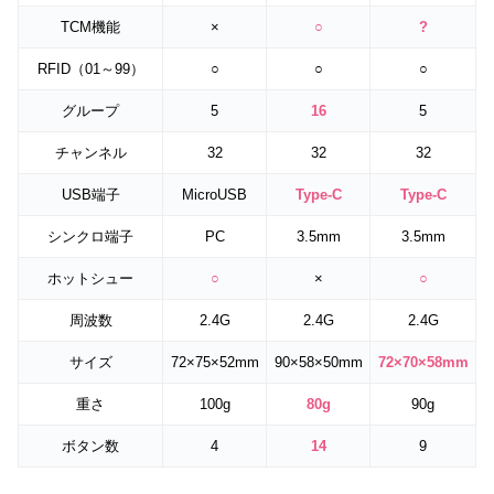
TCM機能
×
○
?
RFID（01～99）
○
○
○
グループ
5
16
5
チャンネル
32
32
32
USB端子
MicroUSB
Type-C
Type-C
シンクロ端子
PC
3.5mm
3.5mm
ホットシュー
○
×
○
周波数
2.4G
2.4G
2.4G
サイズ
72×75×52mm
90×58×50mm
72×70×58mm
重さ
100g
80g
90g
ボタン数
4
14
9