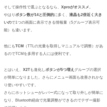
そして操作性で選ぶとなるなら、
Xproがオススメ
。
やはり
ボタン数が14と圧倒的
に多く、
液晶も2倍近く大き
いの
で1つの画面に表示できる情報量（5グループ表示可
能）も違います。
他にも
TCM
（TTLの光量を取得しマニュアルで調整）があ
るのでTCMを多用する人には便利です。
とはいえ、
X2T
も進化し
ボタンが5つ増え
グループの選択
が簡単になりました。さらにメニュー画面も改善されかな
り使いやすいです。
さらにホットシューがレバー式になって取り外しが簡単に
なり、Bluetooth経由で光量調整ができるのでテザー撮影