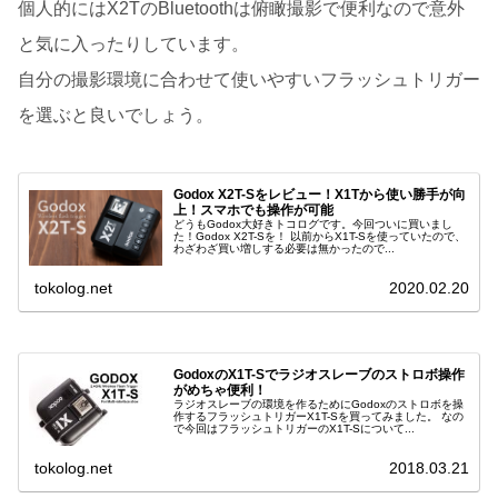
個人的にはX2TのBluetoothは俯瞰撮影で便利なので意外
と気に入ったりしています。
自分の撮影環境に合わせて使いやすいフラッシュトリガー
を選ぶと良いでしょう。
Godox X2T-Sをレビュー！X1Tから使い勝手が向
上！スマホでも操作が可能
どうもGodox大好きトコログです。今回ついに買いまし
た！Godox X2T-Sを！ 以前からX1T-Sを使っていたので、
わざわざ買い増しする必要は無かったので...
tokolog.net
2020.02.20
GodoxのX1T-Sでラジオスレーブのストロボ操作
がめちゃ便利！
ラジオスレーブの環境を作るためにGodoxのストロボを操
作するフラッシュトリガーX1T-Sを買ってみました。 なの
で今回はフラッシュトリガーのX1T-Sについて...
tokolog.net
2018.03.21