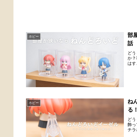
部
ホビー
話
どう
か？
はす
ね
ホビー
る
どう
飾っ
チラ