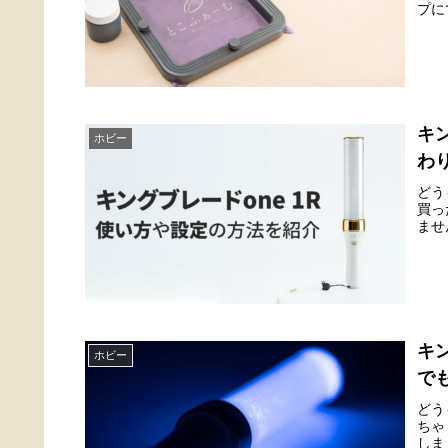
プに
キ
ホビー
わ
どう
買っ
ませ
キ
ホビー
で
どう
ちゃ
しま