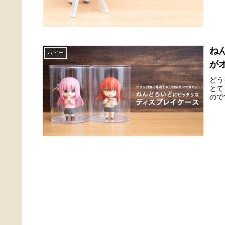
ね
ホビー
が
どう
とて
ので