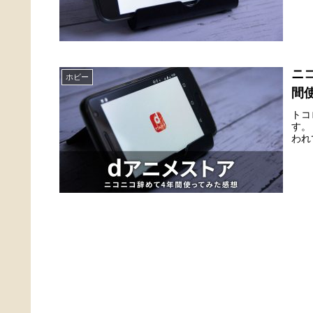
ニ
ホビー
間
トコ
す。
われ