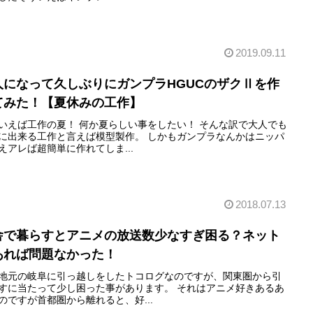
2019.09.11
人になって久しぶりにガンプラHGUCのザクⅡを作
てみた！【夏休みの工作】
いえば工作の夏！ 何か夏らしい事をしたい！ そんな訳で大人でも
に出来る工作と言えば模型製作。 しかもガンプラなんかはニッパ
えアレば超簡単に作れてしま...
2018.07.13
舎で暮らすとアニメの放送数少なすぎ困る？ネット
あれば問題なかった！
地元の岐阜に引っ越しをしたトコログなのですが、関東圏から引
すに当たって少し困った事があります。 それはアニメ好きあるあ
のですが首都圏から離れると、好...