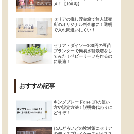
メ！【100均】
セリアの推し貯金箱で無人販売
所のオリジナル料金箱に！透明
で入れ間違いにくい！
セリア・ダイソー100円の豆苗
プランターで簡易水耕栽培をし
てみた！ベビーリーフを作るの
に最適！
おすすめ記事
キングブレードone 1Rの使い
方や設定方法！説明書代わりに
どうぞ！
ねんどろいどの埃対策にセリア
のディスプレイケースがオスス