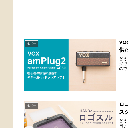
VO
ホビー
供
どう
グで
ので
ロ
ホビー
ス
どう
日ま