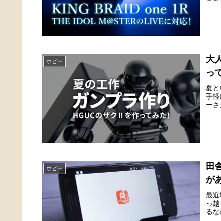
大
ホビー
っ
夏と
手軽
ーさ
田
ホビー
が
最近
っ越
るな