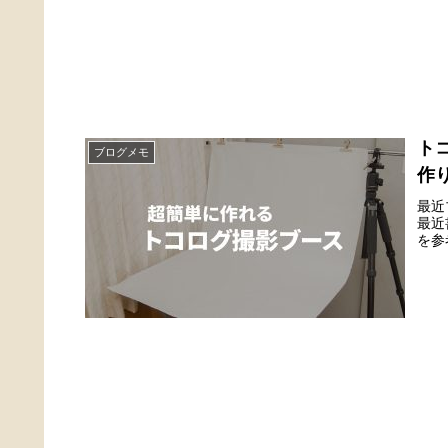
ト
ブログメモ
作
最近
最近
を参