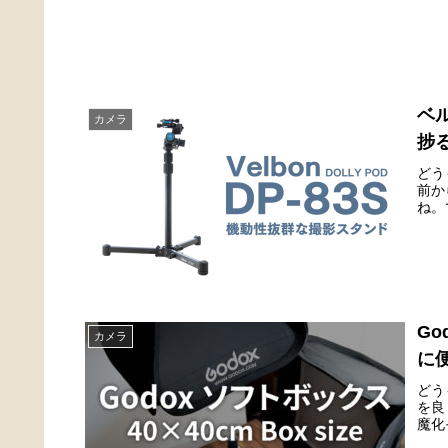
ベ
カメラ
捗
どう
前か
ね。
Go
カメラ
に
どう
を良
魔化