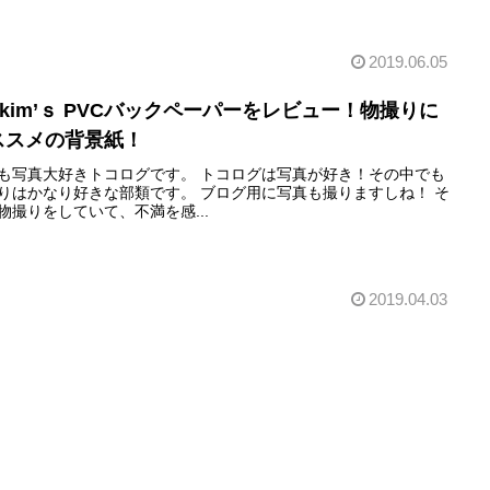
2019.06.05
akim’ｓ PVCバックペーパーをレビュー！物撮りに
ススメの背景紙！
も写真大好きトコログです。 トコログは写真が好き！その中でも
りはかなり好きな部類です。 ブログ用に写真も撮りますしね！ そ
物撮りをしていて、不満を感...
2019.04.03