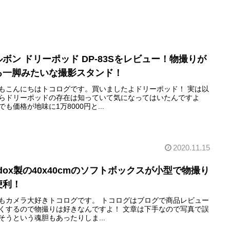
ルボン ドリーポッド DP-83Sをレビュー！物撮りが
る一脚みたいな撮影スタンド！
もこんにちはトコログです。買いましたよドリーポッド！ 実は以
らドリーポッドの存在は知っていて気になってはいたんですよ
でも価格が地味に1万8000円と...
2020.11.15
dox製の40x40cmのソフトボックスが小型で物撮り
便利！
もカメラ大好きトコログです。 トコログはブログで商品レビュー
くするので物撮りは好きなんですよ！ 文章は下手なので写真で誤
そうという魂胆もあったりしま...