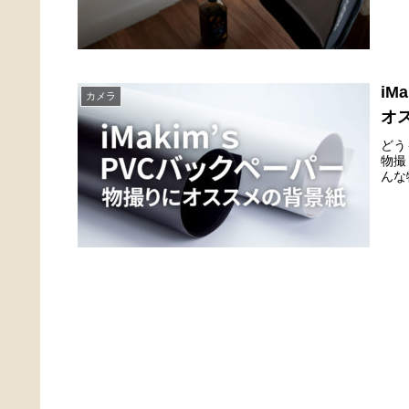
iM
カメラ
オ
どう
物撮
んな