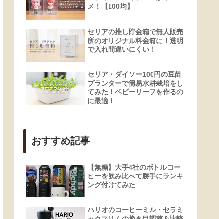
メ！【100均】
セリアの推し貯金箱で無人販売
所のオリジナル料金箱に！透明
で入れ間違いにくい！
セリア・ダイソー100円の豆苗
プランターで簡易水耕栽培をし
てみた！ベビーリーフを作るの
に最適！
おすすめ記事
【無糖】大手4社のボトルコー
ヒーを飲み比べて勝手にランキ
ング付けてみた
ハリオのコーヒーミル・セラミ
ックスリムの挽き目調整＆比較