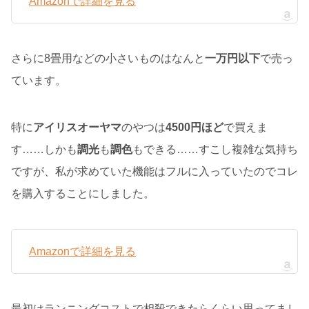
Amazonで詳細を見る
さらに8畳用などの小さいものはなんと
一万円以下
で売っ
ています。
特に
アイリスオーヤマ
のやつは
4500円ほど
で買えま
す……しかも
調光
も
調色
もできる……すこし複雑な気持ち
ですが、私が求めていた機能はフルに入っていたのでコレ
を購入することにしました。
Amazonで詳細を見る
最初はランニングコストで相殺できたらくらい思ってまし