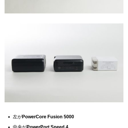
左が
PowerCore Fusion 5000
中央が
PowerPort Speed 4