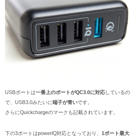
USBポートは
一番上のポートがQC3.0に対応
しているの
で、USB3.0みたいに
端子が青い
です。
さらにQuickchargeのマークも記載されています。
下の3ポートはpowerIQ対応となっており、
1ポート最大