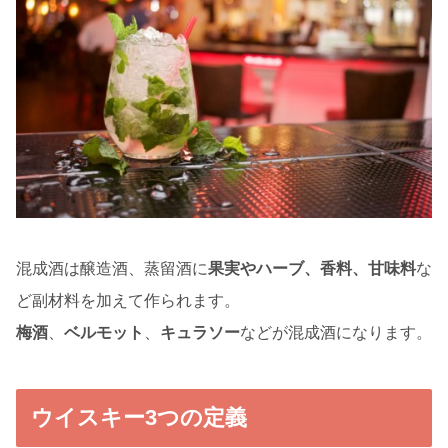
混成酒は醸造酒、蒸留酒に
果実やハーブ、香料、甘味料
な
ど副材料を加えて作られます。
梅酒
、
ベルモット
、
キュラソー
などが混成酒になります。
ウイスキー3つの定義