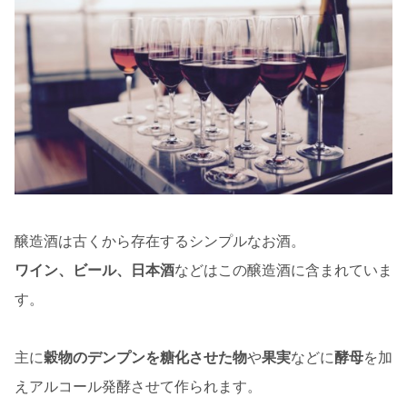
醸造酒は古くから存在するシンプルなお酒。
ワイン、ビール、日本酒
などはこの醸造酒に含まれていま
す。
主に
穀物のデンプンを糖化させた物
や
果実
などに
酵母
を加
えアルコール発酵させて作られます。