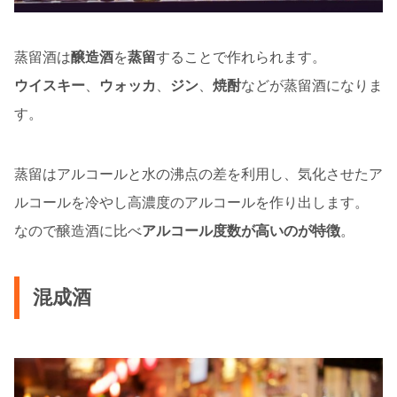
蒸留酒は
醸造酒
を
蒸留
することで作れられます。
ウイスキー
、
ウォッカ
、
ジン
、
焼酎
などが蒸留酒になりま
す。
蒸留はアルコールと水の沸点の差を利用し、気化させたア
ルコールを冷やし高濃度のアルコールを作り出します。
なので醸造酒に比べ
アルコール度数が高いのが特徴
。
混成酒