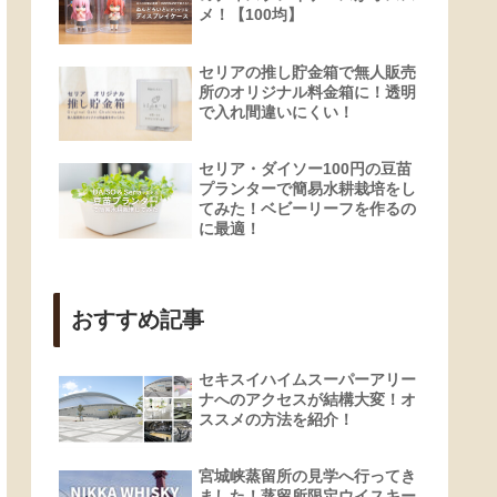
メ！【100均】
セリアの推し貯金箱で無人販売
所のオリジナル料金箱に！透明
で入れ間違いにくい！
セリア・ダイソー100円の豆苗
プランターで簡易水耕栽培をし
てみた！ベビーリーフを作るの
に最適！
おすすめ記事
セキスイハイムスーパーアリー
ナへのアクセスが結構大変！オ
ススメの方法を紹介！
宮城峡蒸留所の見学へ行ってき
ました！蒸留所限定ウイスキー