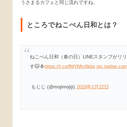
うさまるカフェと同じ流れですね。
ところでねこぺん日和とは？
ねこぺん日和（春の日）LINEスタンプがリ
す🐱🐧
https://t.co/fMYMtv6kbs
pic.twitter.c
もじじ (@mojimojiji)
2018年2月22日