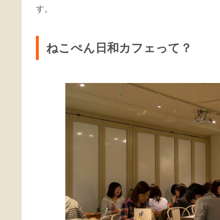
す。
ねこぺん日和カフェって？