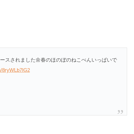
リースされました🌼春のほのぼのねこぺんいっぱいで
om/8ryWLb7lG2