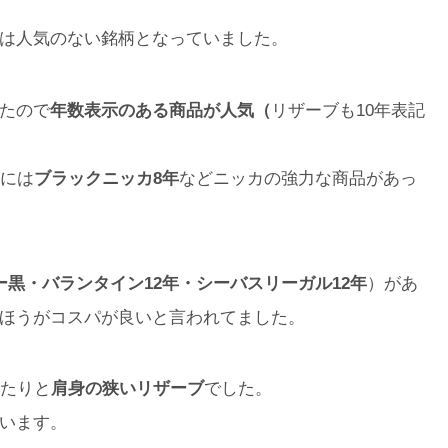
は人気のない銘柄となっていました。
たので
年数表示のある商品が人気（
リザーブも10年表記
には
ブラックニッカ8年
などニッカの強力な商品があっ
黒・バランタイン12年・シーバスリーガル12年
）があ
ほうがコスパが良いと言われてました。
たりと
肩身の狭いリザーブ
でした。
います。