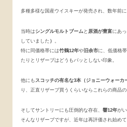
多種多様な国産ウイスキーが発売され、数年前に
当時は
シングルモルトブーム
と
原酒が豊富
にあっ
していました
）
。
特に同価格帯には
竹鶴12年
や
旧余市
に、低価格帯
たりとリザーブはどうもパッとしない印象。
他にも
スコッチの有名な3本（ジョニーウォーカー
り、正直リザーブ買うくらいならこれらの商品の
そしてサントリーにも圧倒的な存在、
響12年
がい
そんなリザーブですが、近年は再評価され始めて