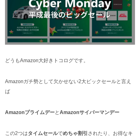
どうもAmazon大好きトコログです。
Amazonガチ勢として欠かせない2大ビックセールと言え
ば
Amazonプライムデー
と
Amazonサイバーマンデー
この2つは
タイムセール
で
めちゃ割引
されたり、お得なキ