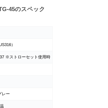
ATG-45のスペック
S316）
3×H237 ※ストローセット使用時
グレー
温