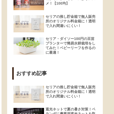
メ！【100均】
セリアの推し貯金箱で無人販売
所のオリジナル料金箱に！透明
で入れ間違いにくい！
セリア・ダイソー100円の豆苗
プランターで簡易水耕栽培をし
てみた！ベビーリーフを作るの
に最適！
おすすめ記事
セリアの推し貯金箱で無人販売
所のオリジナル料金箱に！透明
で入れ間違いにくい！
遮光ネットで夏の暑さ対策！ベ
ランダに農業用遮光ネットを取