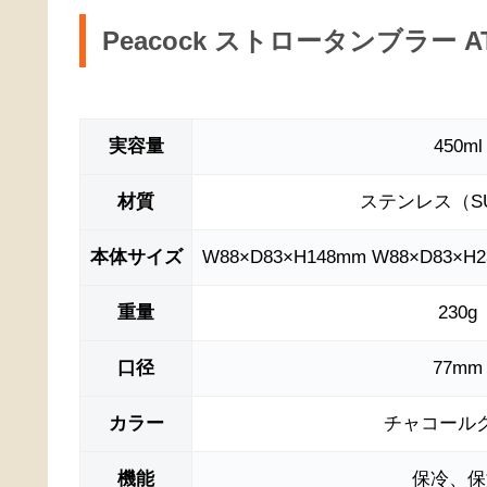
Peacock ストロータンブラー 
実容量
450ml
材質
ステンレス（SU
本体サイズ
W88×D83×H148mm W88×D8
重量
230g
口径
77mm
カラー
チャコール
機能
保冷、保