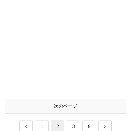
次のページ
前
次
1
2
3
9